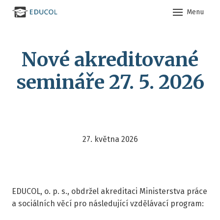
Menu
Úvod
Nové akreditované
Aktuá
O ná
semináře 27. 5. 2026
Co d
Vzděl
Kont
27. května 2026
EDUCOL, o. p. s., obdržel akreditaci Ministerstva práce
a sociálních věcí pro následující vzdělávací program: